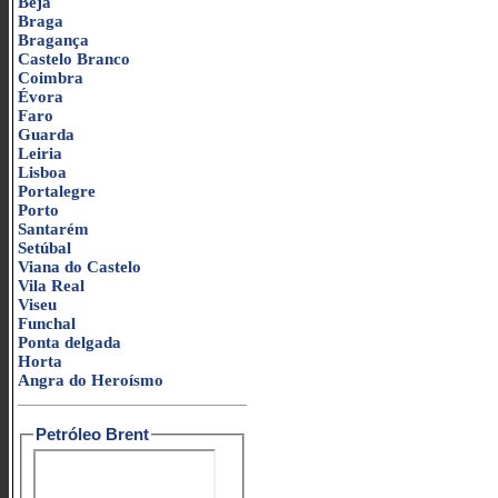
Beja
Braga
Bragança
Castelo Branco
Coimbra
Évora
Faro
Guarda
Leiria
Lisboa
Portalegre
Porto
Santarém
Setúbal
Viana do Castelo
Vila Real
Viseu
Funchal
Ponta delgada
Horta
Angra do Heroísmo
Petróleo Brent