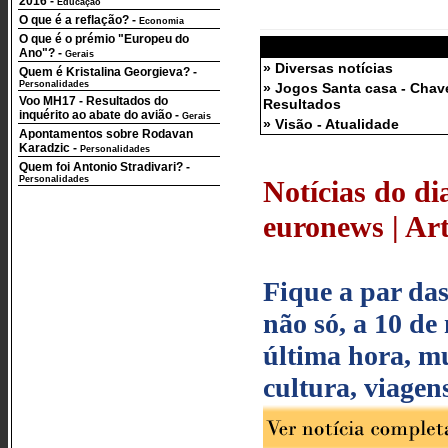
2016
-
Educação
O que é a reflação?
-
Economia
O que é o prémio "Europeu do
Ano"?
-
Gerais
» Diversas notícias
Quem é Kristalina Georgieva?
-
Personalidades
» Jogos Santa casa - Chav
Voo MH17 - Resultados do
Resultados
inquérito ao abate do avião
-
Gerais
» Visão - Atualidade
Apontamentos sobre Rodavan
Karadzic
-
Personalidades
Quem foi Antonio Stradivari?
-
Personalidades
Notícias do di
euronews | Art
Fique a par das
não só, a 10 de 
última hora, mu
cultura, viagen