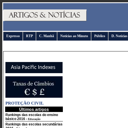
Expresso
RTP
C. Manhã
Notícias ao Minuto
Público
D. Notícias
PROTEÇÃO CIVIL
Últimos artigos
Rankings das escolas do ensino
básico 2016
-
Educação
Rankings das escolas secundárias