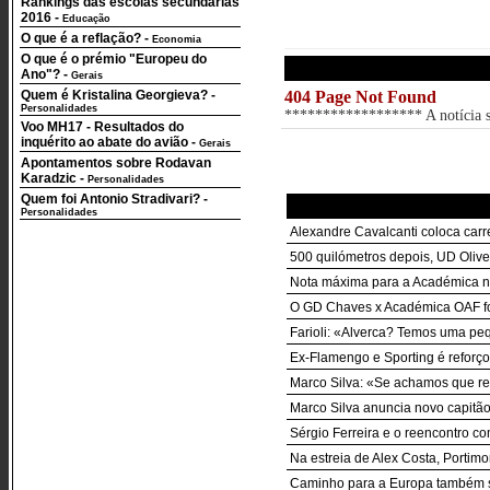
Rankings das escolas secundárias
2016
-
Educação
O que é a reflação?
-
Economia
O que é o prémio "Europeu do
Ano"?
-
Gerais
Quem é Kristalina Georgieva?
-
404 Page Not Found
Personalidades
****************** A notícia so
Voo MH17 - Resultados do
inquérito ao abate do avião
-
Gerais
Apontamentos sobre Rodavan
Karadzic
-
Personalidades
Quem foi Antonio Stradivari?
-
Personalidades
Alexandre Cavalcanti coloca carr
500 quilómetros depois, UD Oliv
Nota máxima para a Académica n
O GD Chaves x Académica OAF foi
Farioli: «Alverca? Temos uma pe
Ex-Flamengo e Sporting é reforço
Marco Silva: «Se achamos que res
Marco Silva anuncia novo capitão 
Sérgio Ferreira e o reencontro co
Na estreia de Alex Costa, Porti
Caminho para a Europa também s