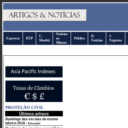
Notícias
C.
D.
J.
Expresso
RTP
ao
Público
Manhã
Notícias
Negócios
Minuto
PROTEÇÃO CIVIL
Últimos artigos
Rankings das escolas do ensino
básico 2016
-
Educação