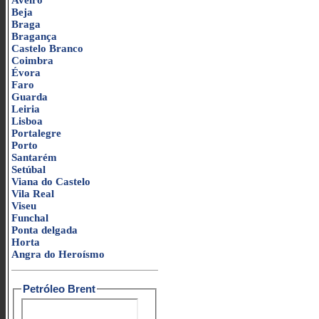
Aveiro
Beja
Braga
Bragança
Castelo Branco
Coimbra
Évora
Faro
Guarda
Leiria
Lisboa
Portalegre
Porto
Santarém
Setúbal
Viana do Castelo
Vila Real
Viseu
Funchal
Ponta delgada
Horta
Angra do Heroísmo
Petróleo Brent