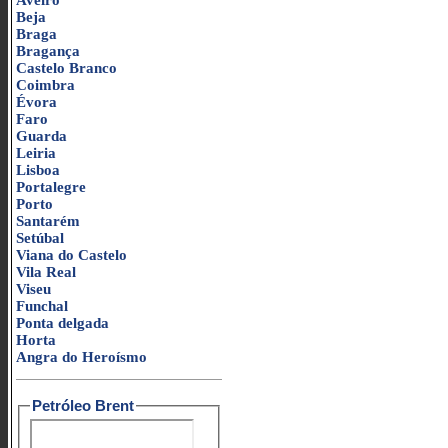
Aveiro
Beja
Braga
Bragança
Castelo Branco
Coimbra
Évora
Faro
Guarda
Leiria
Lisboa
Portalegre
Porto
Santarém
Setúbal
Viana do Castelo
Vila Real
Viseu
Funchal
Ponta delgada
Horta
Angra do Heroísmo
Petróleo Brent