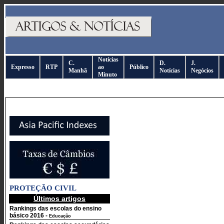
Notícias
C.
D.
J.
Expresso
RTP
ao
Público
Manhã
Notícias
Negócios
Minuto
PROTEÇÃO CIVIL
Últimos artigos
Rankings das escolas do ensino
básico 2016
-
Educação