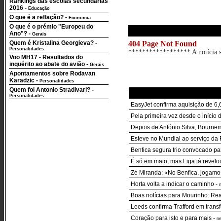
Rankings das escolas secundárias
2016
-
Educação
O que é a reflação?
-
Economia
O que é o prémio "Europeu do
Ano"?
-
Gerais
Quem é Kristalina Georgieva?
-
404 Page Not Found
Personalidades
****************** A notícia so
Voo MH17 - Resultados do
inquérito ao abate do avião
-
Gerais
Apontamentos sobre Rodavan
Karadzic
-
Personalidades
Quem foi Antonio Stradivari?
-
Personalidades
EasyJet confirma aquisição de 6,6
Pela primeira vez desde o início 
Depois de António Silva, Bourne
Esteve no Mundial ao serviço da 
Benfica segura trio convocado p
É só em maio, mas Liga já revelou
Zé Miranda: «No Benfica, jogamo
Horta volta a indicar o caminho
-
Boas notícias para Mourinho: Real
Leeds confirma Trafford em trans
Coração para isto e para mais
-
n