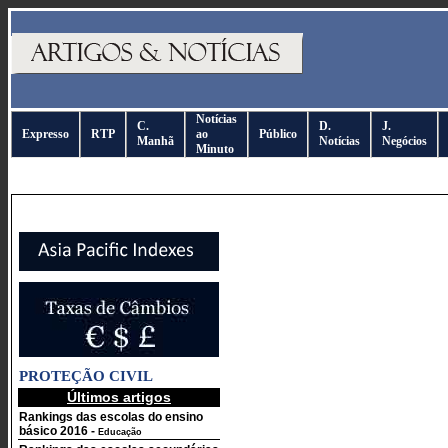
Notícias
C.
D.
J.
Expresso
RTP
ao
Público
Manhã
Notícias
Negócios
Minuto
PROTEÇÃO CIVIL
Últimos artigos
Rankings das escolas do ensino
básico 2016
-
Educação