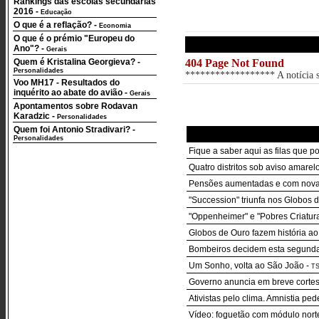
Rankings das escolas secundárias
2016
-
Educação
O que é a reflação?
-
Economia
O que é o prémio "Europeu do
Ano"?
-
Gerais
Quem é Kristalina Georgieva?
-
404 Page Not Found
Personalidades
****************** A notícia so
Voo MH17 - Resultados do
inquérito ao abate do avião
-
Gerais
Apontamentos sobre Rodavan
Karadzic
-
Personalidades
Quem foi Antonio Stradivari?
-
Personalidades
Fique a saber aqui as filas que p
Quatro distritos sob aviso amarelo
Pensões aumentadas e com nova r
"Succession" triunfa nos Globos 
"Oppenheimer" e "Pobres Criatur
Globos de Ouro fazem história ao
Bombeiros decidem esta segunda-f
Um Sonho, volta ao São João
-
T
Governo anuncia em breve cortes 
Ativistas pelo clima. Amnistia pe
Vídeo: foguetão com módulo nort