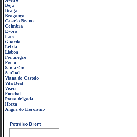
Aveiro
Beja
Braga
Bragança
Castelo Branco
Coimbra
Évora
Faro
Guarda
Leiria
Lisboa
Portalegre
Porto
Santarém
Setúbal
Viana do Castelo
Vila Real
Viseu
Funchal
Ponta delgada
Horta
Angra do Heroísmo
Petróleo Brent