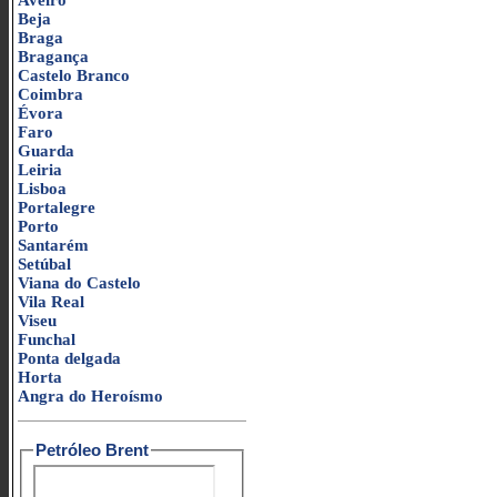
Aveiro
Beja
Braga
Bragança
Castelo Branco
Coimbra
Évora
Faro
Guarda
Leiria
Lisboa
Portalegre
Porto
Santarém
Setúbal
Viana do Castelo
Vila Real
Viseu
Funchal
Ponta delgada
Horta
Angra do Heroísmo
Petróleo Brent