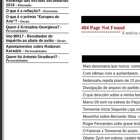
Rankings das escolas secundárias
2016
-
Educação
O que é a reflação?
-
Economia
O que é o prémio "Europeu do
Ano"?
-
Gerais
Quem é Kristalina Georgieva?
-
404 Page Not Found
Personalidades
****************** A notícia so
Voo MH17 - Resultados do
inquérito ao abate do avião
-
Gerais
Apontamentos sobre Rodavan
Karadzic
-
Personalidades
Quem foi Antonio Stradivari?
-
Personalidades
Mais desumana que nunca: como a
Com vítimas civis a aumentarem, 
Netanyahu rejeita plano de 15 p
Divulgação de arquivo do partido 
O que descobri sobre a minha famí
Marco 09 sorri na estreia do Paço
Torreense inicia Segunda Liga co
Mourinho sobre Bernardo Silva: «
Roger Fernandes sofre grave lesão
O Farense x Torreense foi assim..
Oliwier Zych em estreia: castelo