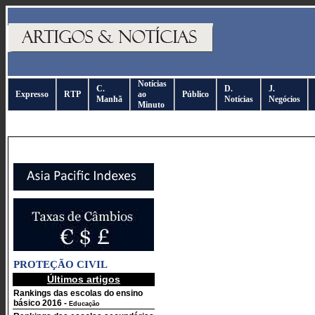
Notícias
C.
D.
J.
Expresso
RTP
ao
Público
Manhã
Notícias
Negócios
Minuto
PROTEÇÃO CIVIL
Últimos artigos
Rankings das escolas do ensino
básico 2016
-
Educação