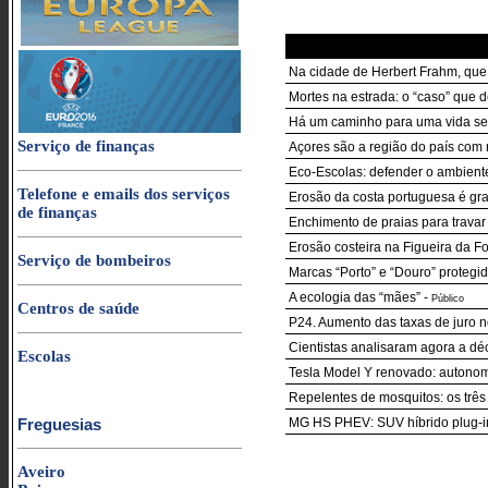
Na cidade de Herbert Frahm, qu
Mortes na estrada: o “caso” que d
Há um caminho para uma vida sem
Serviço de finanças
Açores são a região do país com
Eco-Escolas: defender o ambient
Telefone e emails dos serviços
Erosão da costa portuguesa é grav
de finanças
Enchimento de praias para travar
Erosão costeira na Figueira da F
Serviço de bombeiros
Marcas “Porto” e “Douro” protegi
A ecologia das “mães”
-
Público
Centros de saúde
P24. Aumento das taxas de juro n
Cientistas analisaram agora a dé
Escolas
Tesla Model Y renovado: autonom
Repelentes de mosquitos: os três
Freguesias
MG HS PHEV: SUV híbrido plug-in 
Aveiro