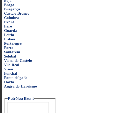
Beja
Braga
Bragança
Castelo Branco
Coimbra
Évora
Faro
Guarda
Leiria
Lisboa
Portalegre
Porto
Santarém
Setúbal
Viana do Castelo
Vila Real
Viseu
Funchal
Ponta delgada
Horta
Angra do Heroísmo
Petróleo Brent