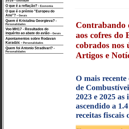
2016
-
Educação
O que é a reflação?
-
Economia
O que é o prémio "Europeu do
Ano"?
-
Gerais
Quem é Kristalina Georgieva?
-
Contrabando d
Personalidades
Voo MH17 - Resultados do
aos cofres do
inquérito ao abate do avião
-
Gerais
Apontamentos sobre Rodavan
cobrados nos ú
Karadzic
-
Personalidades
Quem foi Antonio Stradivari?
-
Personalidades
Artigos e Notí
O mais recente
de Combustívei
2023 e 2025 as 
ascendido a 1.4
receitas fiscai