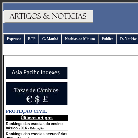
Expresso
RTP
C. Manhã
Notícias ao Minuto
Público
D. Notícias
PROTEÇÃO CIVIL
Últimos artigos
Rankings das escolas do ensino
básico 2016
-
Educação
Rankings das escolas secundárias