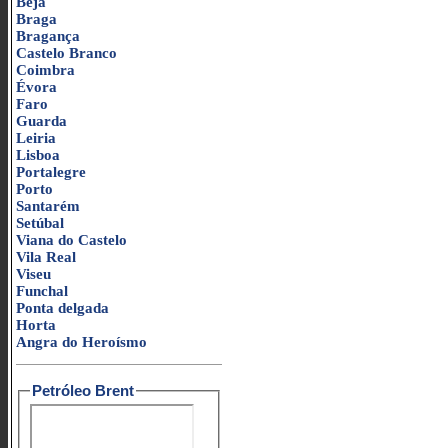
Beja
Braga
Bragança
Castelo Branco
Coimbra
Évora
Faro
Guarda
Leiria
Lisboa
Portalegre
Porto
Santarém
Setúbal
Viana do Castelo
Vila Real
Viseu
Funchal
Ponta delgada
Horta
Angra do Heroísmo
Petróleo Brent