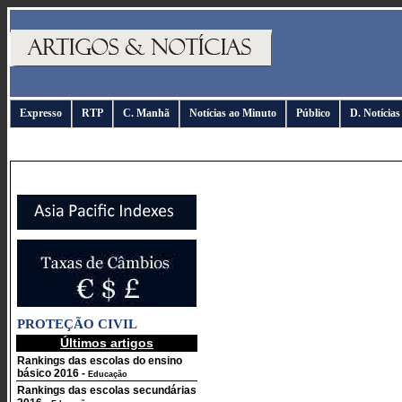
Expresso
RTP
C. Manhã
Notícias ao Minuto
Público
D. Notícias
PROTEÇÃO CIVIL
Últimos artigos
Rankings das escolas do ensino
básico 2016
-
Educação
Rankings das escolas secundárias