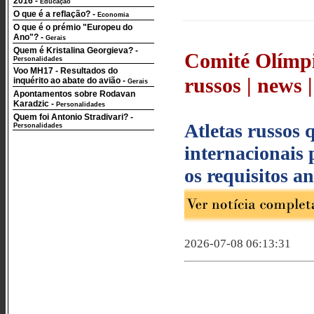
2016
-
Educação
O que é a reflação?
-
Economia
O que é o prémio "Europeu do
Ano"?
-
Gerais
Quem é Kristalina Georgieva?
-
Comité Olímpic
Personalidades
Voo MH17 - Resultados do
russos | news 
inquérito ao abate do avião
-
Gerais
Apontamentos sobre Rodavan
Karadzic
-
Personalidades
Quem foi Antonio Stradivari?
-
Atletas russos 
Personalidades
internacionais
os requisitos 
2026-07-08 06:13:31