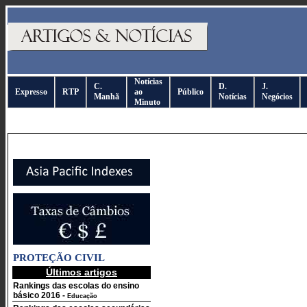
Notícias
C.
D.
J.
Expresso
RTP
ao
Público
Manhã
Notícias
Negócios
Minuto
PROTEÇÃO CIVIL
Últimos artigos
Rankings das escolas do ensino
básico 2016
-
Educação