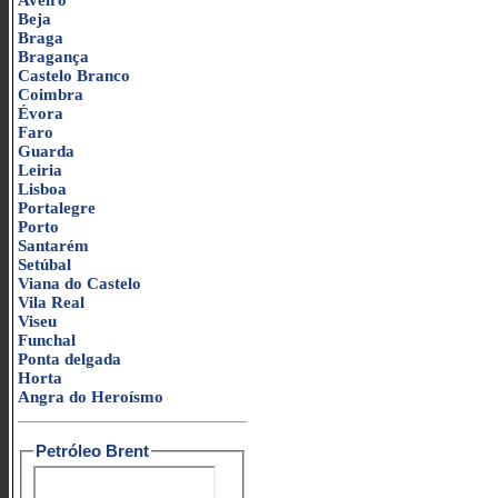
Aveiro
Beja
Braga
Bragança
Castelo Branco
Coimbra
Évora
Faro
Guarda
Leiria
Lisboa
Portalegre
Porto
Santarém
Setúbal
Viana do Castelo
Vila Real
Viseu
Funchal
Ponta delgada
Horta
Angra do Heroísmo
Petróleo Brent