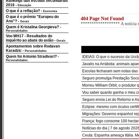
Rankings das escolas secundárias
2016
-
Educação
O que é a reflação?
-
Economia
O que é o prémio "Europeu do
404 Page Not Found
Ano"?
-
Gerais
****************** A notícia so
Quem é Kristalina Georgieva?
-
Personalidades
Voo MH17 - Resultados do
inquérito ao abate do avião
-
Gerais
Apontamentos sobre Rodavan
Karadzic
-
Personalidades
Quem foi Antonio Stradivari?
-
IDEIAS: O que o sucesso da Ucrân
Personalidades
Javalis na Arrábida: animais apa
Escolas fecharam sem notas das r
Seguro promulga Prestação Socia
Morreu William Orbit, o produto
Vou saber quanto ganha o meu co
Seguro envia Lei do Retorno e Asi
Eclipse: mesmo com óculos certif
Migrações: Governo espanhol repõe
França: fogo consome 100 hectar
Notícias do dia | 7 de agosto 2026
Ceuta: Espanha ameaça Itália. M