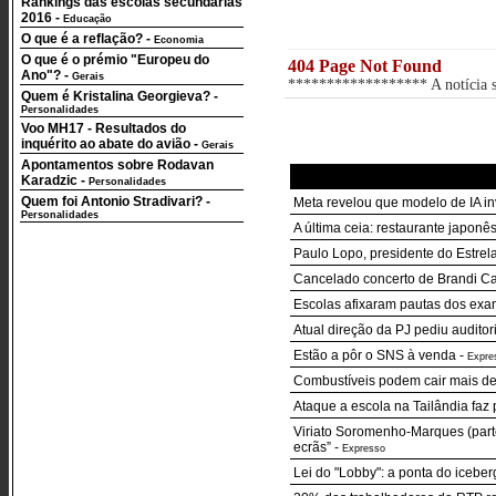
Rankings das escolas secundárias
2016
-
Educação
O que é a reflação?
-
Economia
O que é o prémio "Europeu do
404 Page Not Found
Ano"?
-
Gerais
****************** A notícia so
Quem é Kristalina Georgieva?
-
Personalidades
Voo MH17 - Resultados do
inquérito ao abate do avião
-
Gerais
Apontamentos sobre Rodavan
Karadzic
-
Personalidades
Quem foi Antonio Stradivari?
-
Meta revelou que modelo de IA in
Personalidades
A última ceia: restaurante japon
Paulo Lopo, presidente do Estre
Cancelado concerto de Brandi Ca
Escolas afixaram pautas dos exa
Atual direção da PJ pediu auditor
Estão a pôr o SNS à venda
-
Expre
Combustíveis podem cair mais de
Ataque a escola na Tailândia faz 
Viriato Soromenho-Marques (parte
ecrãs”
-
Expresso
Lei do "Lobby": a ponta do iceber