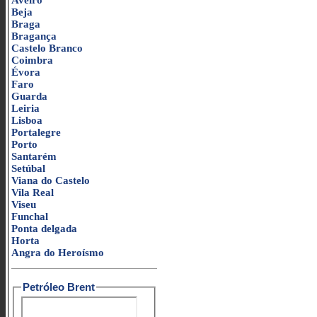
Aveiro
Beja
Braga
Bragança
Castelo Branco
Coimbra
Évora
Faro
Guarda
Leiria
Lisboa
Portalegre
Porto
Santarém
Setúbal
Viana do Castelo
Vila Real
Viseu
Funchal
Ponta delgada
Horta
Angra do Heroísmo
Petróleo Brent