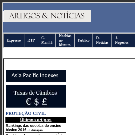
Notícias
C.
D.
J.
Expresso
RTP
ao
Público
Manhã
Notícias
Negócios
Minuto
PROTEÇÃO CIVIL
Últimos artigos
Rankings das escolas do ensino
básico 2016
-
Educação