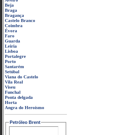
Aveiro
Beja
Braga
Bragança
Castelo Branco
Coimbra
Évora
Faro
Guarda
Leiria
Lisboa
Portalegre
Porto
Santarém
Setúbal
Viana do Castelo
Vila Real
Viseu
Funchal
Ponta delgada
Horta
Angra do Heroísmo
Petróleo Brent