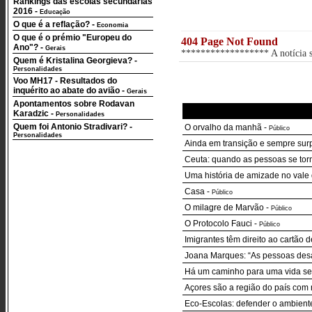
Rankings das escolas secundárias
2016
-
Educação
O que é a reflação?
-
Economia
O que é o prémio "Europeu do
404 Page Not Found
Ano"?
-
Gerais
****************** A notícia so
Quem é Kristalina Georgieva?
-
Personalidades
Voo MH17 - Resultados do
inquérito ao abate do avião
-
Gerais
Apontamentos sobre Rodavan
Karadzic
-
Personalidades
Quem foi Antonio Stradivari?
-
O orvalho da manhã
-
Público
Personalidades
Ainda em transição e sempre sur
Ceuta: quando as pessoas se to
Uma história de amizade no vale d
Casa
-
Público
O milagre de Marvão
-
Público
O Protocolo Fauci
-
Público
Imigrantes têm direito ao cartão
Joana Marques: “As pessoas desa
Há um caminho para uma vida sem
Açores são a região do país com
Eco-Escolas: defender o ambient