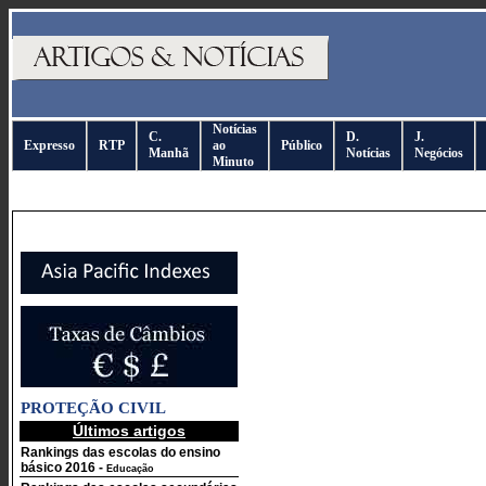
Notícias
C.
D.
J.
Expresso
RTP
ao
Público
Manhã
Notícias
Negócios
Minuto
PROTEÇÃO CIVIL
Últimos artigos
Rankings das escolas do ensino
básico 2016
-
Educação