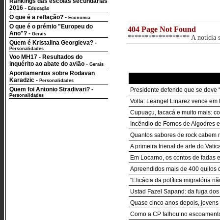
Rankings das escolas secundárias
2016
-
Educação
O que é a reflação?
-
Economia
O que é o prémio "Europeu do
404 Page Not Found
Ano"?
-
Gerais
****************** A notícia so
Quem é Kristalina Georgieva?
-
Personalidades
Voo MH17 - Resultados do
inquérito ao abate do avião
-
Gerais
Apontamentos sobre Rodavan
Karadzic
-
Personalidades
Quem foi Antonio Stradivari?
-
Presidente defende que se deve “
Personalidades
Volta: Leangel Linarez vence em 
Cupuaçu, tacacá e muito mais: c
Incêndio de Fornos de Algodres 
Quantos sabores de rock cabem n
A primeira trienal de arte do Vat
Em Locarno, os contos de fadas
Apreendidos mais de 400 quilos 
“Eficácia da política migratória 
Ustad Fazel Sapand: da fuga dos 
Quase cinco anos depois, jovens
Como a CP falhou no escoamento 