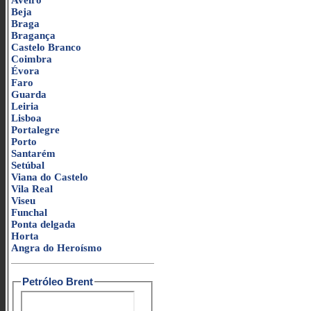
Aveiro
Beja
Braga
Bragança
Castelo Branco
Coimbra
Évora
Faro
Guarda
Leiria
Lisboa
Portalegre
Porto
Santarém
Setúbal
Viana do Castelo
Vila Real
Viseu
Funchal
Ponta delgada
Horta
Angra do Heroísmo
Petróleo Brent