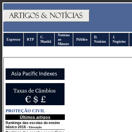
Notícias
C.
D.
J.
Expresso
RTP
ao
Público
Manhã
Notícias
Negócios
Minuto
PROTEÇÃO CIVIL
Últimos artigos
Rankings das escolas do ensino
básico 2016
-
Educação