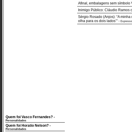
Afinal, embalagens sem símbolo V
Inimigo Público: Cláudio Ramos c
Sérgio Rosado (Anjos): “A minha 
olha para os dois lados’”
-
Expresso
Quem foi Vasco Fernandes?
-
Personalidades
Quem foi Horatio Nelson?
-
Personalidades