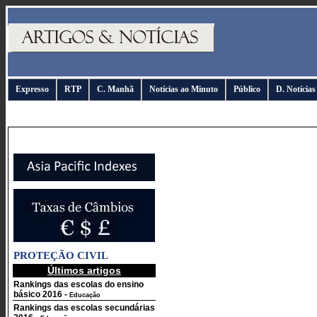
Expresso
RTP
C. Manhã
Notícias ao Minuto
Público
D. Notícias
PROTEÇÃO CIVIL
Últimos artigos
Rankings das escolas do ensino
básico 2016
-
Educação
Rankings das escolas secundárias