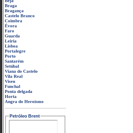
Beja
Braga
Bragança
Castelo Branco
Coimbra
Évora
Faro
Guarda
Leiria
Lisboa
Portalegre
Porto
Santarém
Setúbal
Viana do Castelo
Vila Real
Viseu
Funchal
Ponta delgada
Horta
Angra do Heroísmo
Petróleo Brent