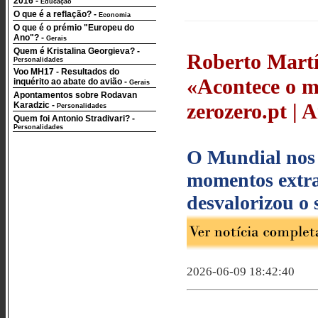
2016
-
Educação
O que é a reflação?
-
Economia
O que é o prémio "Europeu do
Ano"?
-
Gerais
Quem é Kristalina Georgieva?
-
Roberto Martín
Personalidades
Voo MH17 - Resultados do
«Acontece o m
inquérito ao abate do avião
-
Gerais
Apontamentos sobre Rodavan
zerozero.pt | A
Karadzic
-
Personalidades
Quem foi Antonio Stradivari?
-
Personalidades
O Mundial nos 
momentos extra
desvalorizou o 
2026-06-09 18:42:40