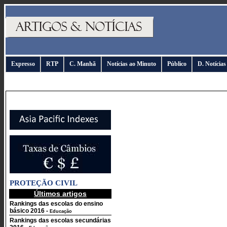
Expresso
RTP
C. Manhã
Notícias ao Minuto
Público
D. Notícias
PROTEÇÃO CIVIL
Últimos artigos
Rankings das escolas do ensino
básico 2016
-
Educação
Rankings das escolas secundárias