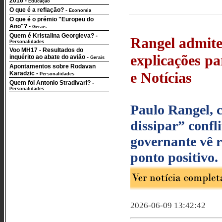
2016
-
Educação
O que é a reflação?
-
Economia
O que é o prémio "Europeu do
Ano"?
-
Gerais
Quem é Kristalina Georgieva?
-
Rangel admite
Personalidades
Voo MH17 - Resultados do
explicações pa
inquérito ao abate do avião
-
Gerais
Apontamentos sobre Rodavan
e Notícias
Karadzic
-
Personalidades
Quem foi Antonio Stradivari?
-
Personalidades
Paulo Rangel, 
dissipar” confl
governante vê 
ponto positivo.
2026-06-09 13:42:42