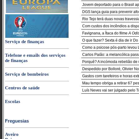
Jovem deportado para o Brasil a
DGS lança guia para prevenir afo
Rio Tejo terá duas novas travessi
Com custos dos incêndios a dispa
Favignana, a Ítaca do filme
A Odi
O que fazer? Sexta é dia de ir D
Serviço de finanças
Como a psicose pós-parto levou L
Carlos Paião: a melancólica pa
Telefone e emails dos serviços
de finanças
Porquê? A incómoda rebelião de u
Despedido por Bolloré, Olivier N
Serviço de bombeiros
Gastos com tarefeiros e horas e
Mau tempo obriga a retirar 67 pe
Centros de saúde
Luís Neves vai ser julgado pelo T
Escolas
Freguesias
Aveiro