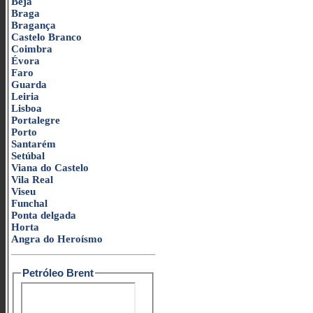
Beja
Braga
Bragança
Castelo Branco
Coimbra
Évora
Faro
Guarda
Leiria
Lisboa
Portalegre
Porto
Santarém
Setúbal
Viana do Castelo
Vila Real
Viseu
Funchal
Ponta delgada
Horta
Angra do Heroísmo
Petróleo Brent