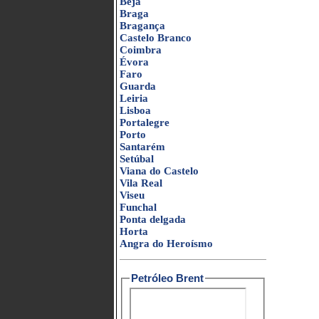
Beja
Braga
Bragança
Castelo Branco
Coimbra
Évora
Faro
Guarda
Leiria
Lisboa
Portalegre
Porto
Santarém
Setúbal
Viana do Castelo
Vila Real
Viseu
Funchal
Ponta delgada
Horta
Angra do Heroísmo
Petróleo Brent