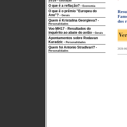
2016
-
Educação
O que é a reflação?
-
Economia
O que é o prémio "Europeu do
Resu
Ano"?
-
Gerais
Famo
Quem é Kristalina Georgieva?
-
dos r
Personalidades
Voo MH17 - Resultados do
inquérito ao abate do avião
-
Gerais
Apontamentos sobre Rodavan
Karadzic
-
Personalidades
Quem foi Antonio Stradivari?
-
2026-06
Personalidades