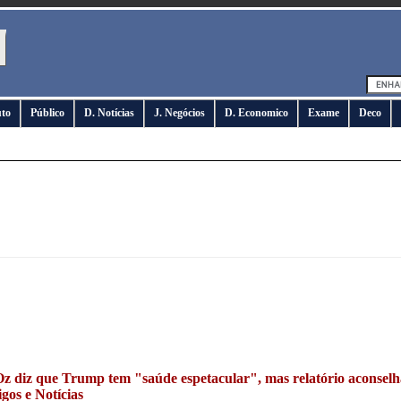
uto
Público
D. Notícias
J. Negócios
D. Economico
Exame
Deco
Oz diz que Trump tem "saúde espetacular", mas relatório aconselh
igos e Notícias