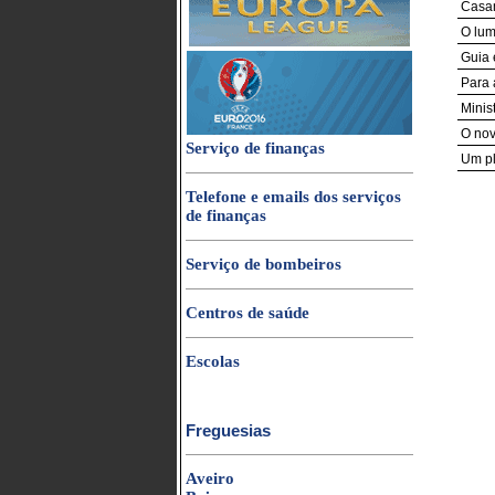
Casam
O lum
Guia 
Para 
Minis
O nov
Serviço de finanças
Um pl
Telefone e emails dos serviços
de finanças
Serviço de bombeiros
Centros de saúde
Escolas
Freguesias
Aveiro