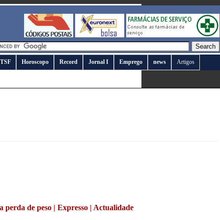
TSF
Horoscopo
Record
Jornal I
Emprego
news
Artigos
a perda de peso | Expresso | Actualidade