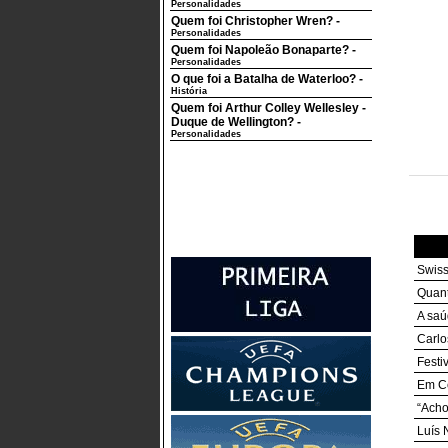
Personalidades
Quem foi Christopher Wren?
-
Personalidades
Quem foi Napoleão Bonaparte?
-
Personalidades
O que foi a Batalha de Waterloo?
-
História
Quem foi Arthur Colley Wellesley -
Duque de Wellington?
-
Personalidades
Swiss
Quant
A saú
Carlo
Festi
Em Ce
“Acho
Luís 