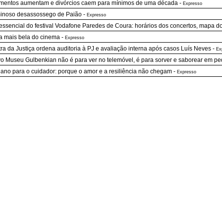
entos aumentam e divórcios caem para mínimos de uma década
-
Expresso
inoso desassossego de Paião
-
Expresso
essencial do festival Vodafone Paredes de Coura: horários dos concertos, mapa d
a mais bela do cinema
-
Expresso
tra da Justiça ordena auditoria à PJ e avaliação interna após casos Luís Neves
-
Ex
o Museu Gulbenkian não é para ver no telemóvel, é para sorver e saborear em p
ano para o cuidador: porque o amor e a resiliência não chegam
-
Expresso