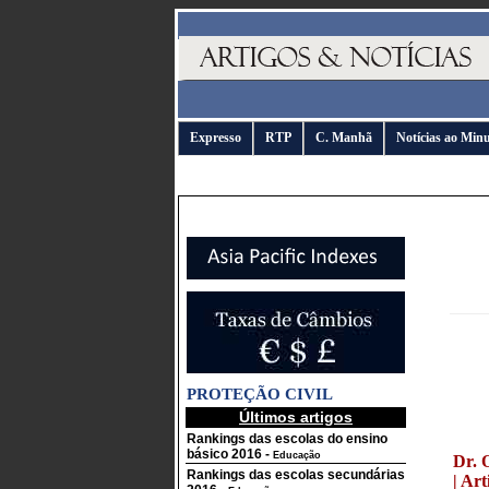
Expresso
RTP
C. Manhã
Notícias ao Min
PROTEÇÃO CIVIL
Últimos artigos
Rankings das escolas do ensino
básico 2016
-
Educação
Dr. 
Rankings das escolas secundárias
| Art