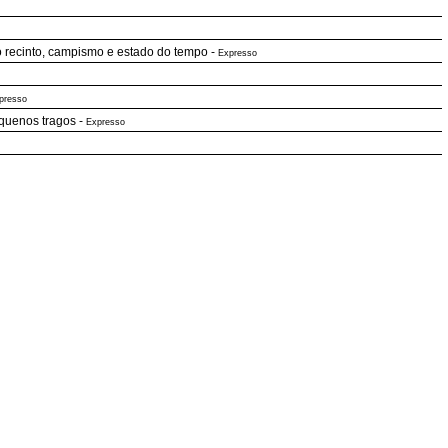
o recinto, campismo e estado do tempo
-
Expresso
presso
equenos tragos
-
Expresso