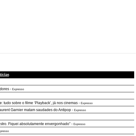
ícias
dores
-
Expresso
: tudo sobre o filme ‘Playback’, já nos cinemas
-
Expresso
 Laurent Garnier matam saudades do Antipop
-
Expresso
istro. Fiquei absolutamente envergonhado”
-
Expresso
presso