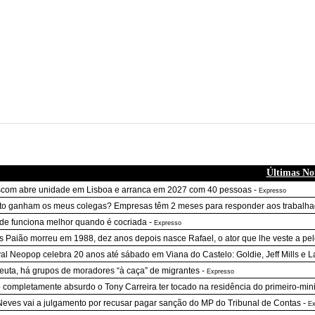
Últimas Not
com abre unidade em Lisboa e arranca em 2027 com 40 pessoas
-
Expresso
o ganham os meus colegas? Empresas têm 2 meses para responder aos trabalha
de funciona melhor quando é cocriada
-
Expresso
s Paião morreu em 1988, dez anos depois nasce Rafael, o ator que lhe veste a pele
val Neopop celebra 20 anos até sábado em Viana do Castelo: Goldie, Jeff Mills e
uta, há grupos de moradores “à caça” de migrantes
-
Expresso
 completamente absurdo o Tony Carreira ter tocado na residência do primeiro-min
Neves vai a julgamento por recusar pagar sanção do MP do Tribunal de Contas
-
Ex