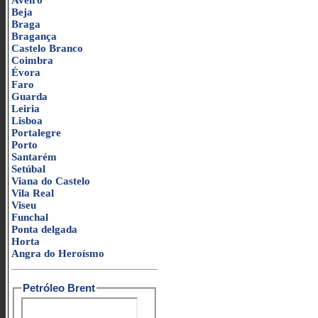
Aveiro
Beja
Braga
Bragança
Castelo Branco
Coimbra
Évora
Faro
Guarda
Leiria
Lisboa
Portalegre
Porto
Santarém
Setúbal
Viana do Castelo
Vila Real
Viseu
Funchal
Ponta delgada
Horta
Angra do Heroísmo
Petróleo Brent