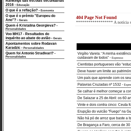
Rankings das escolas secundárias
2016
-
Educação
O que é a reflação?
-
Economia
O que é o prémio "Europeu do
404 Page Not Found
Ano"?
-
Gerais
****************** A notícia so
Quem é Kristalina Georgieva?
-
Personalidades
Voo MH17 - Resultados do
inquérito ao abate do avião
-
Gerais
Apontamentos sobre Rodavan
Karadzic
-
Personalidades
Quem foi Antonio Stradivari?
-
Virgílio Varela: “A minha existên
Personalidades
cuidavam de todos”
-
Expresso
Cientistas portugueses vão “estud
Deve haver um limite ao património
Um país que aprende com os seus 
Palavras Cruzadas nº 1532
-
Expr
Se calhar é melhor começar a cor
De Salazar a 25 de Abril: os 60 a
Vinte e dois contra cinco: Ceuta
Erupção do vulcão "Fuego" na Gu
Não há pó de arroz que baste a Is
De Bragança a Faro, cerca de 30