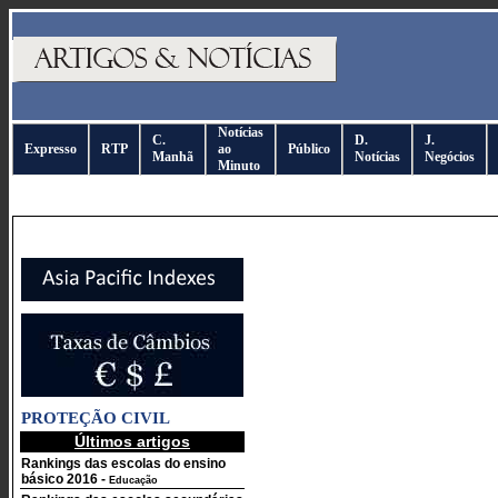
Notícias
C.
D.
J.
Expresso
RTP
ao
Público
Manhã
Notícias
Negócios
Minuto
PROTEÇÃO CIVIL
Últimos artigos
Rankings das escolas do ensino
básico 2016
-
Educação