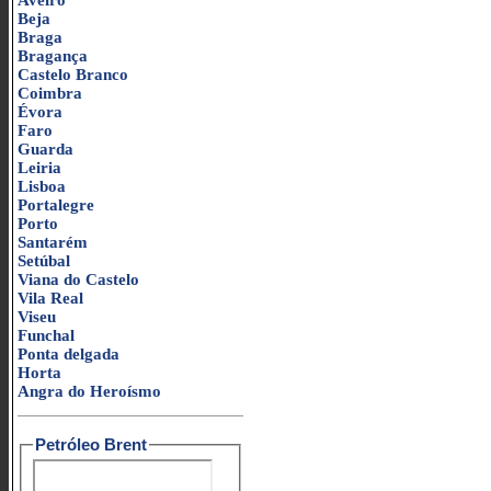
Aveiro
Beja
Braga
Bragança
Castelo Branco
Coimbra
Évora
Faro
Guarda
Leiria
Lisboa
Portalegre
Porto
Santarém
Setúbal
Viana do Castelo
Vila Real
Viseu
Funchal
Ponta delgada
Horta
Angra do Heroísmo
Petróleo Brent