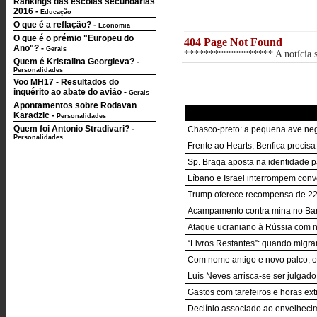
Rankings das escolas secundárias
2016
-
Educação
O que é a reflação?
-
Economia
O que é o prémio "Europeu do
404 Page Not Found
Ano"?
-
Gerais
****************** A notícia so
Quem é Kristalina Georgieva?
-
Personalidades
Voo MH17 - Resultados do
inquérito ao abate do avião
-
Gerais
Apontamentos sobre Rodavan
Karadzic
-
Personalidades
Quem foi Antonio Stradivari?
-
Chasco-preto: a pequena ave neg
Personalidades
Frente ao Hearts, Benfica precisa
Sp. Braga aposta na identidade p
Líbano e Israel interrompem conv
Trump oferece recompensa de 22 
Acampamento contra mina no Barr
Ataque ucraniano à Rússia com 
“Livros Restantes”: quando migrar
Com nome antigo e novo palco, o 
Luís Neves arrisca-se ser julgado
Gastos com tarefeiros e horas e
Declínio associado ao envelhec