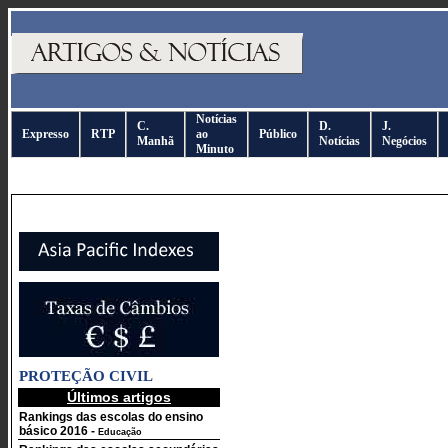
Notícias
C.
D.
J.
Expresso
RTP
ao
Público
Manhã
Notícias
Negócios
Minuto
PROTEÇÃO CIVIL
Últimos artigos
Rankings das escolas do ensino
básico 2016
-
Educação