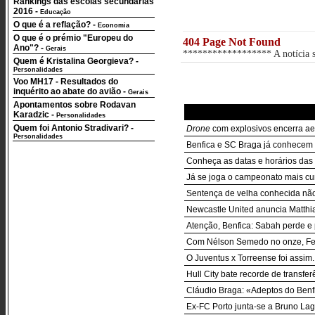
Rankings das escolas secundárias
2016
-
Educação
O que é a reflação?
-
Economia
O que é o prémio "Europeu do
404 Page Not Found
Ano"?
-
Gerais
****************** A notícia so
Quem é Kristalina Georgieva?
-
Personalidades
Voo MH17 - Resultados do
inquérito ao abate do avião
-
Gerais
Apontamentos sobre Rodavan
Karadzic
-
Personalidades
Quem foi Antonio Stradivari?
-
Drone
com explosivos encerra ae
Personalidades
Benfica e SC Braga já conhecem 
Conheça as datas e horários das 3
Já se joga o campeonato mais cur
Sentença de velha conhecida nã
Newcastle United anuncia Matthia
Atenção, Benfica: Sabah perde e
Com Nélson Semedo no onze, Fe
O Juventus x Torreense foi assim..
Hull City bate recorde de transf
Cláudio Braga: «Adeptos do Benf
Ex-FC Porto junta-se a Bruno Lag