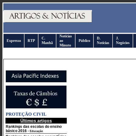
Notícias
C.
D.
J.
Expresso
RTP
ao
Público
Manhã
Notícias
Negócios
Minuto
PROTEÇÃO CIVIL
Últimos artigos
Rankings das escolas do ensino
básico 2016
-
Educação