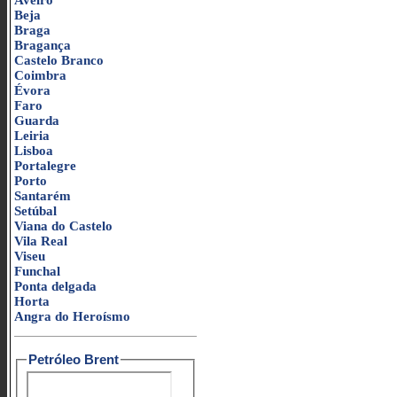
Aveiro
Beja
Braga
Bragança
Castelo Branco
Coimbra
Évora
Faro
Guarda
Leiria
Lisboa
Portalegre
Porto
Santarém
Setúbal
Viana do Castelo
Vila Real
Viseu
Funchal
Ponta delgada
Horta
Angra do Heroísmo
Petróleo Brent