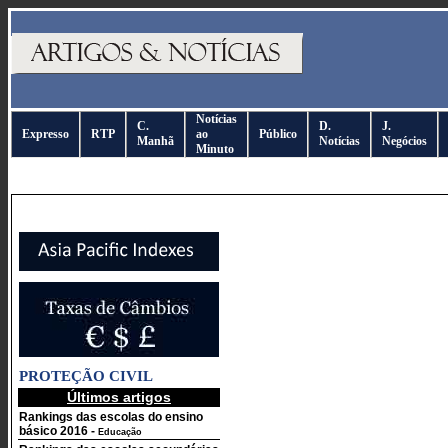
Notícias
C.
D.
J.
Expresso
RTP
ao
Público
Manhã
Notícias
Negócios
Minuto
PROTEÇÃO CIVIL
Últimos artigos
Rankings das escolas do ensino
básico 2016
-
Educação