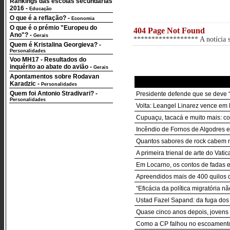
Rankings das escolas secundárias
2016
-
Educação
O que é a reflação?
-
Economia
O que é o prémio "Europeu do
404 Page Not Found
Ano"?
-
Gerais
****************** A notícia so
Quem é Kristalina Georgieva?
-
Personalidades
Voo MH17 - Resultados do
inquérito ao abate do avião
-
Gerais
Apontamentos sobre Rodavan
Karadzic
-
Personalidades
Quem foi Antonio Stradivari?
-
Presidente defende que se deve “
Personalidades
Volta: Leangel Linarez vence em 
Cupuaçu, tacacá e muito mais: c
Incêndio de Fornos de Algodres 
Quantos sabores de rock cabem n
A primeira trienal de arte do Vat
Em Locarno, os contos de fadas
Apreendidos mais de 400 quilos 
“Eficácia da política migratória 
Ustad Fazel Sapand: da fuga dos 
Quase cinco anos depois, jovens
Como a CP falhou no escoamento 