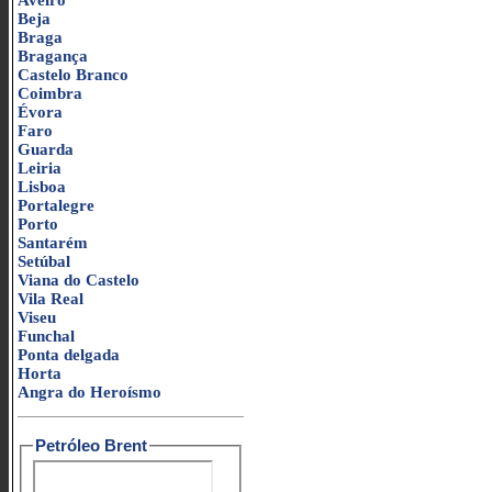
Aveiro
Beja
Braga
Bragança
Castelo Branco
Coimbra
Évora
Faro
Guarda
Leiria
Lisboa
Portalegre
Porto
Santarém
Setúbal
Viana do Castelo
Vila Real
Viseu
Funchal
Ponta delgada
Horta
Angra do Heroísmo
Petróleo Brent