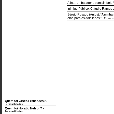
Afinal, embalagens sem símbolo V
Inimigo Público: Cláudio Ramos c
Sérgio Rosado (Anjos): “A minha 
olha para os dois lados’”
-
Expresso
Quem foi Vasco Fernandes?
-
Personalidades
Quem foi Horatio Nelson?
-
Personalidades