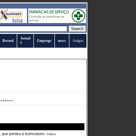
Jornal
Record
Emprego
news
Artigos
I
********
, que perdeu a licenciatura
-
Público