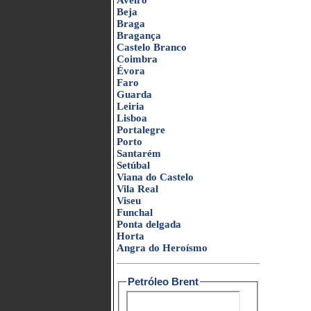
Aveiro
Beja
Braga
Bragança
Castelo Branco
Coimbra
Évora
Faro
Guarda
Leiria
Lisboa
Portalegre
Porto
Santarém
Setúbal
Viana do Castelo
Vila Real
Viseu
Funchal
Ponta delgada
Horta
Angra do Heroísmo
Petróleo Brent