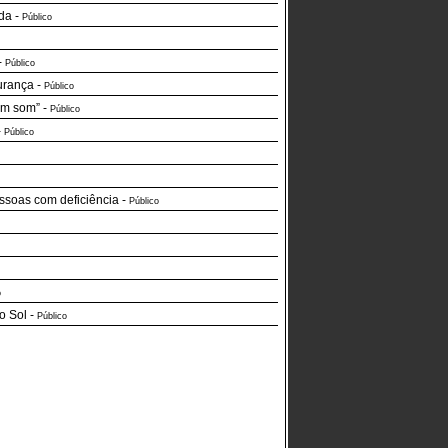
ida
-
Público
-
Público
urança
-
Público
um som”
-
Público
-
Público
essoas com deficiência
-
Público
o
o Sol
-
Público