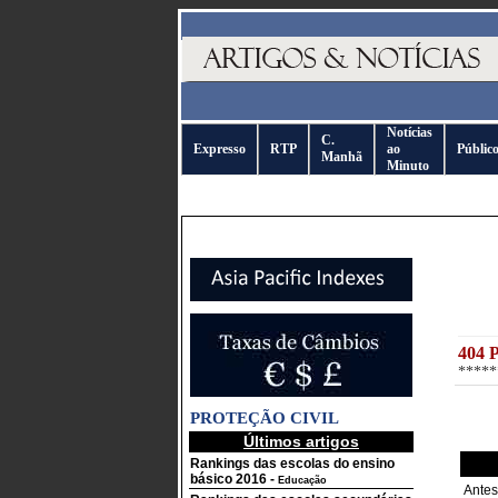
Notícias
C.
Expresso
RTP
ao
Públic
Manhã
Minuto
404 
*****
PROTEÇÃO CIVIL
Últimos artigos
Rankings das escolas do ensino
básico 2016
-
Educação
Antes