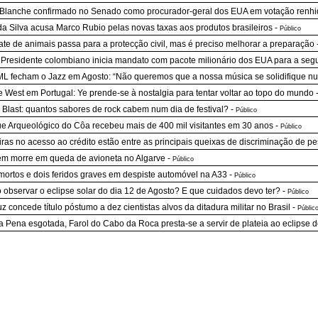
Blanche confirmado no Senado como procurador-geral dos EUA em votação renh
da Silva acusa Marco Rubio pelas novas taxas aos produtos brasileiros
-
Público
te de animais passa para a protecção civil, mas é preciso melhorar a preparação
Presidente colombiano inicia mandato com pacote milionário dos EUA para a seg
L fecham o Jazz em Agosto: “Não queremos que a nossa música se solidifique n
 West em Portugal: Ye prende-se à nostalgia para tentar voltar ao topo do mundo
 Blast: quantos sabores de rock cabem num dia de festival?
-
Público
e Arqueológico do Côa recebeu mais de 400 mil visitantes em 30 anos
-
Público
iras no acesso ao crédito estão entre as principais queixas de discriminação de p
 morre em queda de avioneta no Algarve
-
Público
mortos e dois feridos graves em despiste automóvel na A33
-
Público
observar o eclipse solar do dia 12 de Agosto? E que cuidados devo ter?
-
Público
uz concede título póstumo a dez cientistas alvos da ditadura militar no Brasil
-
Públic
 Pena esgotada, Farol do Cabo da Roca presta-se a servir de plateia ao eclipse d