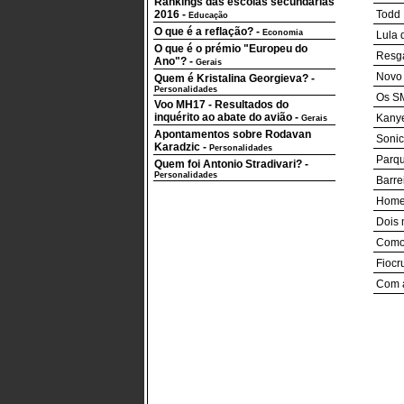
Rankings das escolas secundárias
2016
-
Todd 
Educação
O que é a reflação?
-
Economia
Lula 
O que é o prémio "Europeu do
Resga
Ano"?
-
Gerais
Novo 
Quem é Kristalina Georgieva?
-
Personalidades
Os SM
Voo MH17 - Resultados do
inquérito ao abate do avião
-
Kanye
Gerais
Apontamentos sobre Rodavan
Sonic
Karadzic
-
Personalidades
Parqu
Quem foi Antonio Stradivari?
-
Personalidades
Barre
Homem
Dois 
Como 
Fiocr
Com a