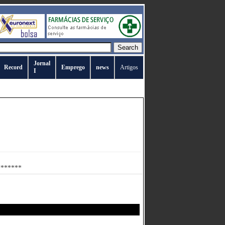
Jornal
Record
Emprego
news
Artigos
I
********