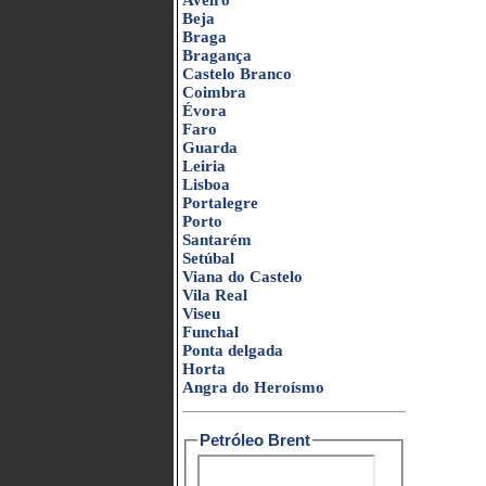
Aveiro
Beja
Braga
Bragança
Castelo Branco
Coimbra
Évora
Faro
Guarda
Leiria
Lisboa
Portalegre
Porto
Santarém
Setúbal
Viana do Castelo
Vila Real
Viseu
Funchal
Ponta delgada
Horta
Angra do Heroísmo
Petróleo Brent