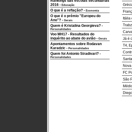
Rankings das escolas secundárias
2016
-
Gréci
Educação
O que é a reflação?
-
Economia
Franç
O que é o prémio "Europeu do
Itáli
Ano"?
-
Gerais
Trab
Quem é Kristalina Georgieva?
-
Personalidades
Carva
Voo MH17 - Resultados do
inquérito ao abate do avião
-
Já é 
Gerais
Apontamentos sobre Rodavan
T4, E
Karadzic
-
Personalidades
Contr
Quem foi Antonio Stradivari?
-
Personalidades
Santa
Nova 
FC Po
São P
Médio
Diego