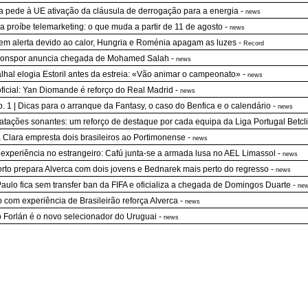
a pede à UE ativação da cláusula de derrogação para a energia
-
news
a proíbe telemarketing: o que muda a partir de 11 de agosto
-
news
a em alerta devido ao calor, Hungria e Roménia apagam as luzes
-
Record
zonspor anuncia chegada de Mohamed Salah
-
news
lhal elogia Estoril antes da estreia: «Vão animar o campeonato»
-
news
oficial: Yan Diomande é reforço do Real Madrid
-
news
p. 1 | Dicas para o arranque da Fantasy, o caso do Benfica e o calendário
-
news
atações sonantes: um reforço de destaque por cada equipa da Liga Portugal Betcl
 Clara empresta dois brasileiros ao Portimonense
-
news
experiência no estrangeiro: Cafú junta-se a armada lusa no AEL Limassol
-
news
rto prepara Alverca com dois jovens e Bednarek mais perto do regresso
-
news
aulo fica sem transfer ban da FIFA e oficializa a chegada de Domingos Duarte
-
ne
 com experiência de Brasileirão reforça Alverca
-
news
 Forlán é o novo selecionador do Uruguai
-
news