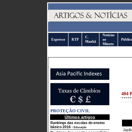
Notícias
C.
Expresso
RTP
ao
Públic
Manhã
Minuto
404 
*****
PROTEÇÃO CIVIL
Últimos artigos
Rankings das escolas do ensino
básico 2016
-
Educação
Japão