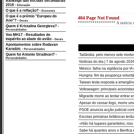
Rankings das escolas secundárias
2016
-
Educação
O que é a reflação?
-
Economia
O que é o prémio "Europeu do
404 Page Not Found
Ano"?
-
Gerais
****************** A notícia so
Quem é Kristalina Georgieva?
-
Personalidades
Voo MH17 - Resultados do
inquérito ao abate do avião
-
Gerais
Apontamentos sobre Rodavan
Karadzic
-
Personalidades
Quem foi Antonio Stradivari?
-
Tailândia: pelo menos sete morto
Personalidades
Notícias do dia | 7 de agosto 2026
México: falha na vigilância por I
Hungria: fim da poupança voluntár
Taiwan testa resposta a emergên
Volkswagen: principais acionista
Migrante morre ao tentar entrar 
Apesar do cessar-fogo, morre um
PSOE anuncia acção judicial con
Escolas primárias britânicas terã
«Não há lugares garantidos, isso
Sabe há quantos anos o Benfica 