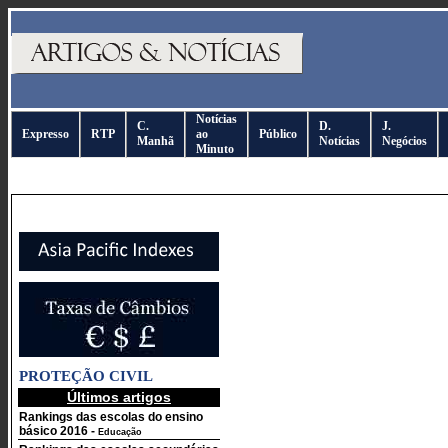
Notícias
C.
D.
J.
Expresso
RTP
ao
Público
Manhã
Notícias
Negócios
Minuto
PROTEÇÃO CIVIL
Últimos artigos
Rankings das escolas do ensino
básico 2016
-
Educação