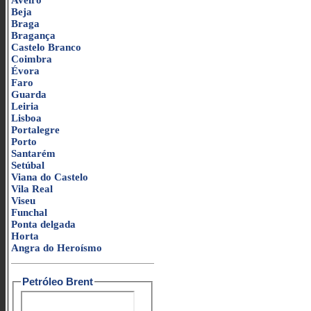
Aveiro
Beja
Braga
Bragança
Castelo Branco
Coimbra
Évora
Faro
Guarda
Leiria
Lisboa
Portalegre
Porto
Santarém
Setúbal
Viana do Castelo
Vila Real
Viseu
Funchal
Ponta delgada
Horta
Angra do Heroísmo
Petróleo Brent