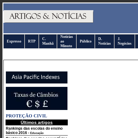
Notícias
C.
D.
J.
Expresso
RTP
ao
Público
Manhã
Notícias
Negócios
Minuto
PROTEÇÃO CIVIL
Últimos artigos
Rankings das escolas do ensino
básico 2016
-
Educação