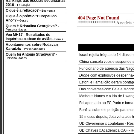
Rankings das escolas secundárias
2016
-
Educação
O que é a reflação?
-
Economia
O que é o prémio "Europeu do
404 Page Not Found
Ano"?
-
Gerais
****************** A notícia so
Quem é Kristalina Georgieva?
-
Personalidades
Voo MH17 - Resultados do
inquérito ao abate do avião
-
Gerais
Apontamentos sobre Rodavan
Karadzic
-
Personalidades
Quem foi Antonio Stradivari?
-
Israel rejeita trégua de 14 dias
Personalidades
China cancela voos e suspende se
Funcionário de agência das Naçõ
Drone
com explosivos despenha-s
Estoril e Famalicão deram pontap
Das conversas com Bale e Modric 
Matheus Nunes e a ida de Hwang I
Foi apontado ao FC Porto e torna
Benfica submete petição para sus
15 meses depois, Jota volta aos t
UD Oliveirense x Louletano - Re
GD Chaves x Académica OAF - R