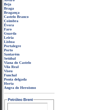
Aveiro
Beja
Braga
Bragança
Castelo Branco
Coimbra
Évora
Faro
Guarda
Leiria
Lisboa
Portalegre
Porto
Santarém
Setúbal
Viana do Castelo
Vila Real
Viseu
Funchal
Ponta delgada
Horta
Angra do Heroísmo
Petróleo Brent