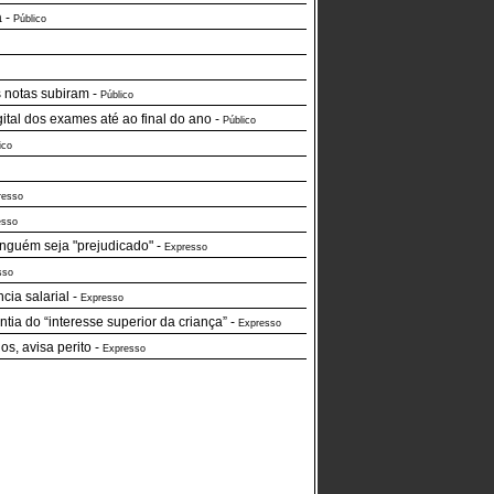
a
-
Público
 notas subiram
-
Público
ital dos exames até ao final do ano
-
Público
ico
resso
esso
nguém seja "prejudicado"
-
Expresso
sso
ia salarial
-
Expresso
tia do “interesse superior da criança”
-
Expresso
s, avisa perito
-
Expresso