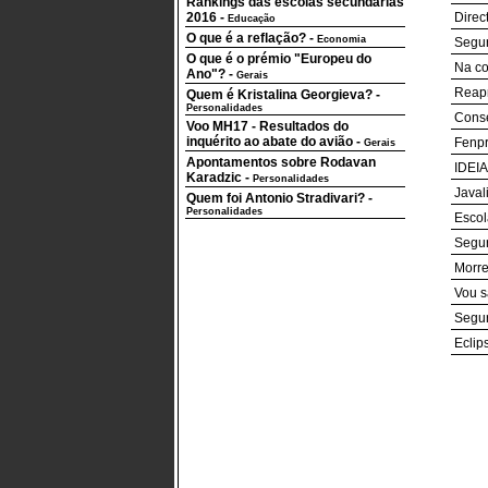
Rankings das escolas secundárias
2016
-
Direc
Educação
O que é a reflação?
-
Economia
Segur
O que é o prémio "Europeu do
Na co
Ano"?
-
Gerais
Reapr
Quem é Kristalina Georgieva?
-
Personalidades
Conse
Voo MH17 - Resultados do
inquérito ao abate do avião
-
Fenpr
Gerais
Apontamentos sobre Rodavan
IDEIA
Karadzic
-
Personalidades
Javal
Quem foi Antonio Stradivari?
-
Personalidades
Escol
Segur
Morre
Vou s
Segur
Eclip