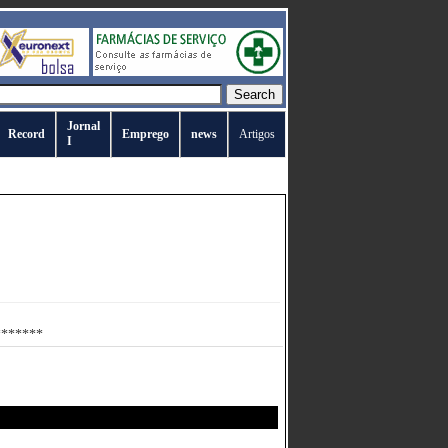
Jornal
Record
Emprego
news
Artigos
I
********