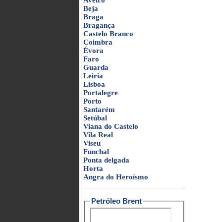
Aveiro
Beja
Braga
Bragança
Castelo Branco
Coimbra
Évora
Faro
Guarda
Leiria
Lisboa
Portalegre
Porto
Santarém
Setúbal
Viana do Castelo
Vila Real
Viseu
Funchal
Ponta delgada
Horta
Angra do Heroísmo
Petróleo Brent