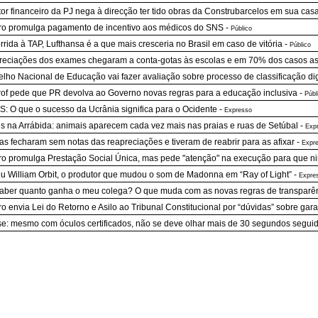
tor financeiro da PJ nega à direcção ter tido obras da Construbarcelos em sua cas
o promulga pagamento de incentivo aos médicos do SNS
-
Público
rrida à TAP, Lufthansa é a que mais cresceria no Brasil em caso de vitória
-
Público
eciações dos exames chegaram a conta-gotas às escolas e em 70% dos casos as
lho Nacional de Educação vai fazer avaliação sobre processo de classificação dig
of pede que PR devolva ao Governo novas regras para a educação inclusiva
-
Públ
S: O que o sucesso da Ucrânia significa para o Ocidente
-
Expresso
is na Arrábida: animais aparecem cada vez mais nas praias e ruas de Setúbal
-
Exp
as fecharam sem notas das reapreciações e tiveram de reabrir para as afixar
-
Expr
o promulga Prestação Social Única, mas pede "atenção" na execução para que ni
u William Orbit, o produtor que mudou o som de Madonna em “Ray of Light”
-
Expre
aber quanto ganha o meu colega? O que muda com as novas regras de transparênc
o envia Lei do Retorno e Asilo ao Tribunal Constitucional por “dúvidas” sobre garan
se: mesmo com óculos certificados, não se deve olhar mais de 30 segundos seguido