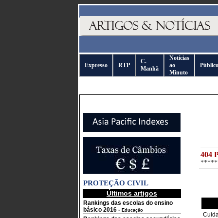
Notícias
C.
Expresso
RTP
ao
Públic
Manhã
Minuto
404 
*****
PROTEÇÃO CIVIL
Últimos artigos
Rankings das escolas do ensino
básico 2016
-
Educação
Cuida