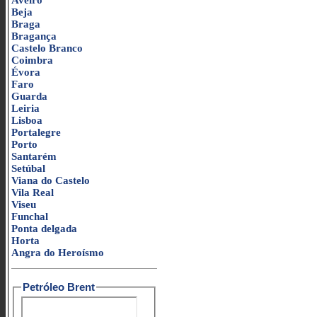
Aveiro
Beja
Braga
Bragança
Castelo Branco
Coimbra
Évora
Faro
Guarda
Leiria
Lisboa
Portalegre
Porto
Santarém
Setúbal
Viana do Castelo
Vila Real
Viseu
Funchal
Ponta delgada
Horta
Angra do Heroísmo
Petróleo Brent