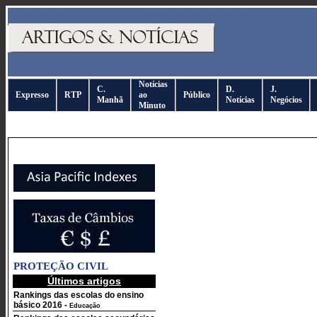
Notícias
C.
D.
J.
Expresso
RTP
ao
Público
Manhã
Notícias
Negócios
Minuto
PROTEÇÃO CIVIL
Últimos artigos
Rankings das escolas do ensino
básico 2016
-
Educação