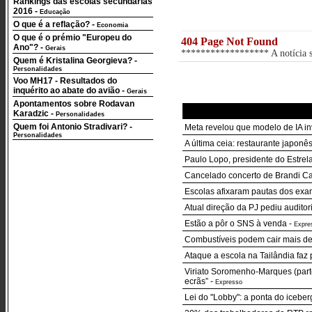
Rankings das escolas secundárias
2016
-
Educação
O que é a reflação?
-
Economia
O que é o prémio "Europeu do
404 Page Not Found
Ano"?
-
Gerais
****************** A notícia so
Quem é Kristalina Georgieva?
-
Personalidades
Voo MH17 - Resultados do
inquérito ao abate do avião
-
Gerais
Apontamentos sobre Rodavan
Karadzic
-
Personalidades
Quem foi Antonio Stradivari?
-
Meta revelou que modelo de IA in
Personalidades
A última ceia: restaurante japon
Paulo Lopo, presidente do Estre
Cancelado concerto de Brandi Ca
Escolas afixaram pautas dos exa
Atual direção da PJ pediu auditor
Estão a pôr o SNS à venda
-
Expre
Combustíveis podem cair mais de
Ataque a escola na Tailândia faz 
Viriato Soromenho-Marques (parte
ecrãs”
-
Expresso
Lei do "Lobby": a ponta do iceber