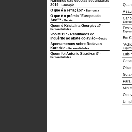
Rankings das escolas secundárias
2016
-
Quant
Educação
O que é a reflação?
-
Economia
A saú
O que é o prémio "Europeu do
Carlo
Ano"?
-
Gerais
Expres
Quem é Kristalina Georgieva?
-
Festi
Personalidades
Expres
Voo MH17 - Resultados do
Em Ce
inquérito ao abate do avião
-
Gerais
Apontamentos sobre Rodavan
“Acho
Karadzic
-
Expres
Personalidades
Quem foi Antonio Stradivari?
-
Luís 
Personalidades
Casam
O lum
Guia 
Para 
Minis
O nov
Um pl