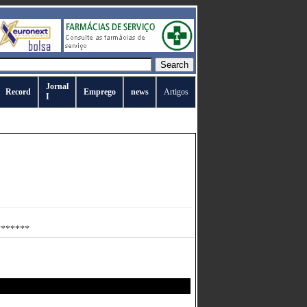
Jornal
Record
Emprego
news
Artigos
I
********