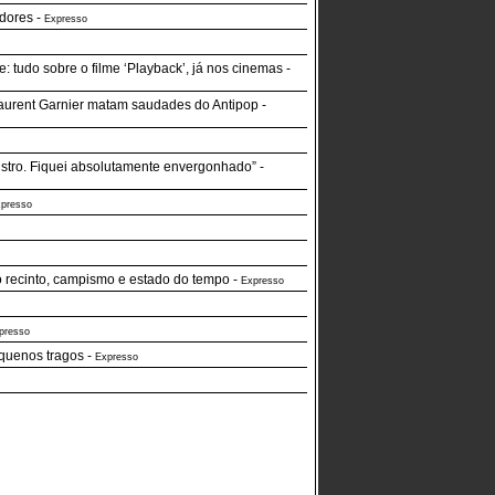
dores
-
Expresso
: tudo sobre o filme ‘Playback’, já nos cinemas
-
 Laurent Garnier matam saudades do Antipop
-
istro. Fiquei absolutamente envergonhado”
-
presso
o recinto, campismo e estado do tempo
-
Expresso
presso
equenos tragos
-
Expresso