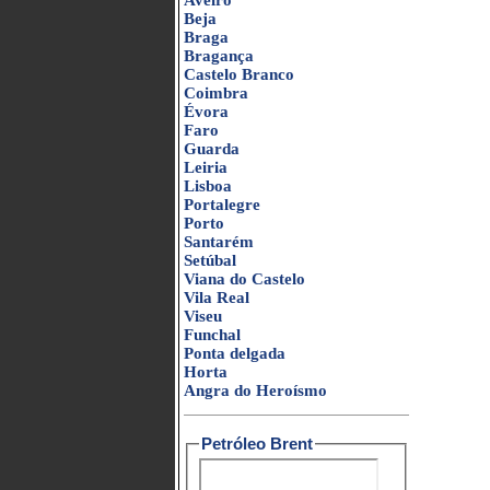
Aveiro
Beja
Braga
Bragança
Castelo Branco
Coimbra
Évora
Faro
Guarda
Leiria
Lisboa
Portalegre
Porto
Santarém
Setúbal
Viana do Castelo
Vila Real
Viseu
Funchal
Ponta delgada
Horta
Angra do Heroísmo
Petróleo Brent