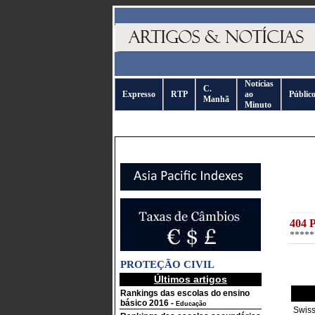
Notícias
C.
Expresso
RTP
ao
Públic
Manhã
Minuto
404 
*****
PROTEÇÃO CIVIL
Últimos artigos
Rankings das escolas do ensino
básico 2016
-
Educação
Swiss