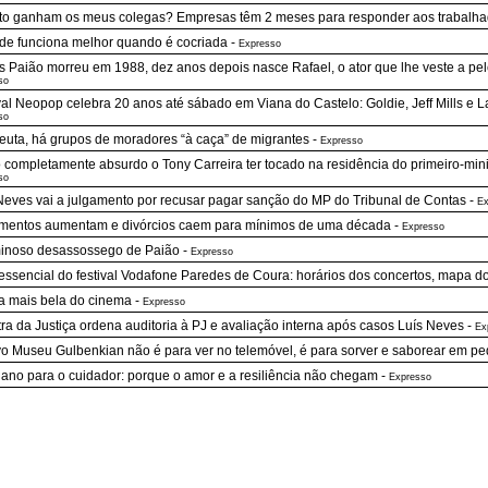
o ganham os meus colegas? Empresas têm 2 meses para responder aos trabalha
de funciona melhor quando é cocriada
-
Expresso
s Paião morreu em 1988, dez anos depois nasce Rafael, o ator que lhe veste a pele
so
val Neopop celebra 20 anos até sábado em Viana do Castelo: Goldie, Jeff Mills e
so
uta, há grupos de moradores “à caça” de migrantes
-
Expresso
 completamente absurdo o Tony Carreira ter tocado na residência do primeiro-min
so
Neves vai a julgamento por recusar pagar sanção do MP do Tribunal de Contas
-
Ex
entos aumentam e divórcios caem para mínimos de uma década
-
Expresso
inoso desassossego de Paião
-
Expresso
essencial do festival Vodafone Paredes de Coura: horários dos concertos, mapa d
a mais bela do cinema
-
Expresso
tra da Justiça ordena auditoria à PJ e avaliação interna após casos Luís Neves
-
Ex
o Museu Gulbenkian não é para ver no telemóvel, é para sorver e saborear em p
ano para o cuidador: porque o amor e a resiliência não chegam
-
Expresso