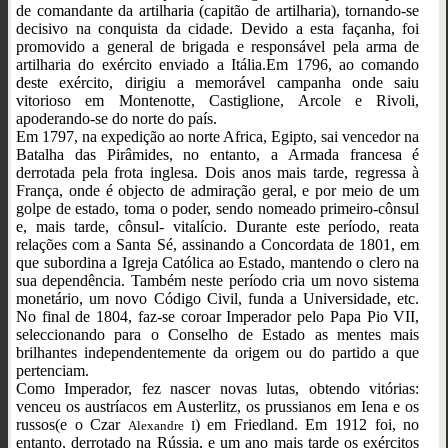
de comandante da artilharia (capitão de artilharia), tornando-se
decisivo na conquista da cidade. Devido a esta façanha, foi
promovido a general de brigada e responsável pela arma de
artilharia do exército enviado a Itália.Em 1796, ao comando
deste exército, dirigiu a memorável campanha onde saiu
vitorioso em Montenotte, Castiglione, Arcole e Rivoli,
apoderando-se do norte do país.
Em 1797, na expedição ao norte Africa, Egipto, sai vencedor na
Batalha das Pirâmides, no entanto, a Armada francesa é
derrotada pela frota inglesa. Dois anos mais tarde, regressa à
França, onde é objecto de admiração geral, e por meio de um
golpe de estado, toma o poder, sendo nomeado primeiro-cônsul
e, mais tarde, cônsul- vitalício. Durante este período, reata
relações com a Santa Sé, assinando a Concordata de 1801, em
que subordina a Igreja Católica ao Estado, mantendo o clero na
sua dependência. Também neste período cria um novo sistema
monetário, um novo Código Civil, funda a Universidade, etc.
No final de 1804, faz-se coroar Imperador pelo Papa Pio VII,
seleccionando para o Conselho de Estado as mentes mais
brilhantes independentemente da origem ou do partido a que
pertenciam.
Como Imperador, fez nascer novas lutas, obtendo vitórias:
venceu os austríacos em Austerlitz, os prussianos em Iena e os
russos(e o Czar
) em Friedland. Em 1912 foi, no
Alexandre I
entanto, derrotado na Rússia, e um ano mais tarde os exércitos