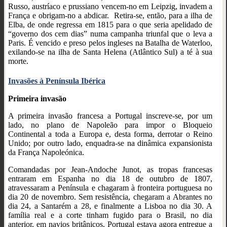
Russo, austríaco e prussiano vencem-no em Leipzig, invadem a
França e obrigam-no a abdicar. Retira-se, então, para a ilha de
Elba, de onde regressa em 1815 para o que seria apelidado de
“governo dos cem dias” numa campanha triunfal que o leva a
Paris. É vencido e preso pelos ingleses na Batalha de Waterloo,
exilando-se na ilha de Santa Helena (Atlântico Sul) a té à sua
morte.
Invasões à Península Ibérica
Primeira invasão
A primeira invasão francesa a Portugal
inscreve-se, por um
lado, no plano de Napoleão para impor o
Bloqueio
Continental
a toda a
Europa
e, desta forma, derrotar o Reino
Unido; por outro lado, enquadra-se na dinâmica expansionista
da França Napoleónica.
Comandadas por Jean-Andoche Junot, as tropas francesas
entraram em Espanha no dia 18 de outubro de 1807,
atravessaram a Península e chagaram à fronteira portuguesa no
dia 20 de novembro. Sem resistência, chegaram a Abrantes no
dia 24, a Santarém a 28, e finalmente a Lisboa no dia 30. A
família real e a corte tinham fugido para o Brasil, no dia
anterior, em navios britânicos. Portugal estava agora entregue a