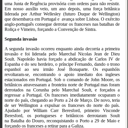
uma Junta de Regência provisória com ordens para não resistir.
Em nosso auxílio veio, um ano depois, uma força britânica
liderada por Arthur Wellesley (futuro Duque de Wellington)
que desembarca em Portugal e avança sobre Lisboa. O exército
anglo-português consegue derrotar os franceses nas batalhas de
Roliça e Vimeiro, forçando a Convenção de Sintra.
Segunda invasão
A segunda invasão ocorreu e
nquanto ainda decorria a primeira
invasão e
foi liderada pelo Marechal Nicolas Jean de Dieu
Soult. Napoleão havia forçado a abdicação de Carlos IV de
Espanha e do seu herdeiro, o príncipe Fernando, dando o trono
espanhol ao seu irmão José Bonaparte. Os espanhóis
revoltaram-se, encontrando o apoio imediato dos ingleses
estacionados em Portugal. Sob o comando de John Moore, os
britânicos atravessaram a fronteira norte de Portugal mas foram
derrotados na Corunha pelo Marechal Soult, e forçados a
regressar a Portugal. Os franceses imediatamente ocuparam o
norte do país, chegando ao Porto a 24 de Março. De novo, teria
de ser Wellington a expulsar os franceses do norte do país.
Ajudado por William Carr Beresford, primeiro Visconde
Beresford, os portugueses e britânicos derrotaram Soult
na Batalha do Douro, reconquistando o Porto a 29 de Maio e
forçando os franceses a retirar para a Galiza.