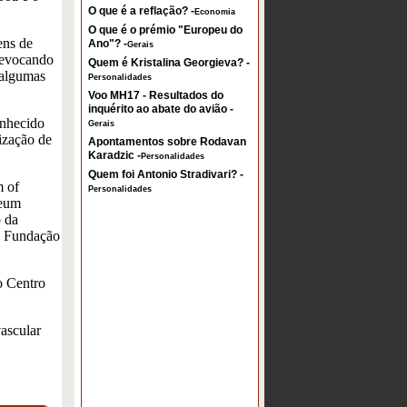
O que é a reflação? -
Economia
O que é o prémio "Europeu do
ens de
Ano"? -
Gerais
- evocando
Quem é Kristalina Georgieva? -
 algumas
Personalidades
Voo MH17 - Resultados do
inquérito ao abate do avião -
onhecido
Gerais
lização de
Apontamentos sobre Rodavan
Karadzic -
Personalidades
Quem foi Antonio Stradivari? -
m of
Personalidades
seum
o da
a Fundação
o Centro
ascular