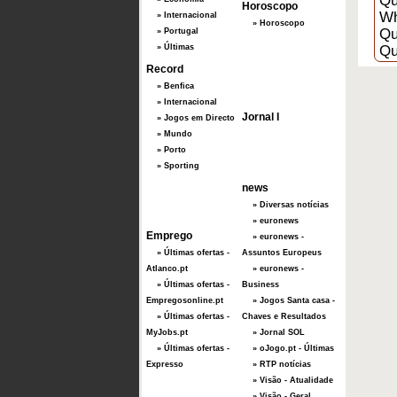
Qu
Horoscopo
Wh
» Internacional
» Horoscopo
Qu
» Portugal
» Últimas
Qu
Record
» Benfica
» Internacional
Jornal I
» Jogos em Directo
» Mundo
» Porto
» Sporting
news
» Diversas notícias
» euronews
Emprego
» euronews -
» Últimas ofertas -
Assuntos Europeus
Atlanco.pt
» euronews -
» Últimas ofertas -
Business
Empregosonline.pt
» Jogos Santa casa -
» Últimas ofertas -
Chaves e Resultados
MyJobs.pt
» Jornal SOL
» Últimas ofertas -
» oJogo.pt - Últimas
Expresso
» RTP notícias
» Visão - Atualidade
» Visão - Geral