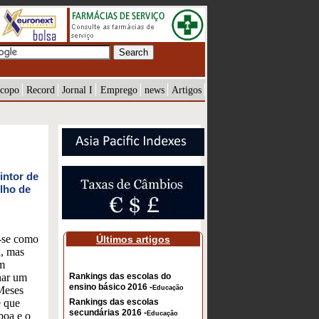
copo
Record
Jornal I
Emprego
news
Artigos
intor de
ilho de
e-se como
Últimos artigos
a, mas
em
rnar um
Rankings das escolas do
ensino básico 2016 -
 Meses
Educação
e que
Rankings das escolas
secundárias 2016 -
boa e o
Educação