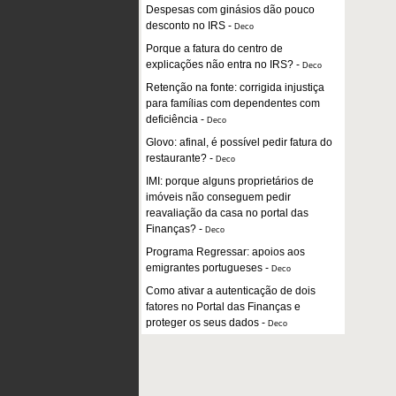
Despesas com ginásios dão pouco
desconto no IRS
-
Deco
Porque a fatura do centro de
explicações não entra no IRS?
-
Deco
Retenção na fonte: corrigida injustiça
para famílias com dependentes com
deficiência
-
Deco
Glovo: afinal, é possível pedir fatura do
restaurante?
-
Deco
IMI: porque alguns proprietários de
imóveis não conseguem pedir
reavaliação da casa no portal das
Finanças?
-
Deco
Programa Regressar: apoios aos
emigrantes portugueses
-
Deco
Como ativar a autenticação de dois
fatores no Portal das Finanças e
proteger os seus dados
-
Deco