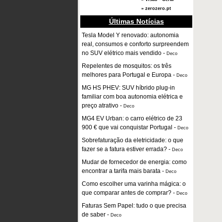
» zerozero.pt
Últimas Notícias
Tesla Model Y renovado: autonomia
real, consumos e conforto surpreendem
no SUV elétrico mais vendido
-
Deco
Repelentes de mosquitos: os três
melhores para Portugal e Europa
-
Deco
MG HS PHEV: SUV híbrido plug-in
familiar com boa autonomia elétrica e
preço atrativo
-
Deco
MG4 EV Urban: o carro elétrico de 23
900 € que vai conquistar Portugal
-
Deco
Sobrefaturação da eletricidade: o que
fazer se a fatura estiver errada?
-
Deco
Mudar de fornecedor de energia: como
encontrar a tarifa mais barata
-
Deco
Como escolher uma varinha mágica: o
que comparar antes de comprar?
-
Deco
Faturas Sem Papel: tudo o que precisa
de saber
-
Deco