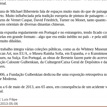
roal.
ura de Michael Biberstein fala de espaços muito mais do que de paisag
to. Muito influênciada pela tradição europeia de pintura de paisagem 
gens de Vernet Caspar, David Friedrich, Turner ou Monet, tanto quanto
ens orientais de diversas dinastias chinesas.
sta expunha regularmente em Portugal e no estrangeiro, tendo ficado c
telas em grande formato - algo que era então inédito no país - e pela uti
 muito diluídas.
 trabalho integra várias coleções públicas, como as do Whitney Museu
can Art, nos EUA, o Museu Rainha Sofia, em Espanha, e o Kunstmu
urn, na Suíça. Em Portugal, as obras de Berstein fazem parte do acerv
ção Calouste Gulbenkian, da Culturgest/Caixa Geral de Depósitos e d
ves.
06, a Fundação Gulbenkian dedicou-lhe uma exposição retrospetiva n
te Moderna.
u a 6 de maio de 2013, aos 65 anos, em consequência de um acidente v
al.
:
Luís Filipe
2013-05-06