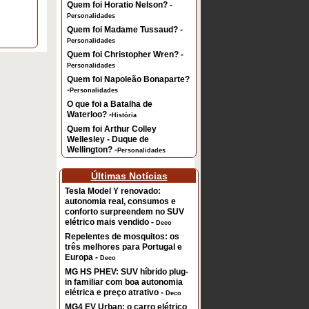
Quem foi Horatio Nelson? -
Personalidades
Quem foi Madame Tussaud? -
Personalidades
Quem foi Christopher Wren? -
Personalidades
Quem foi Napoleão Bonaparte?
-
Personalidades
O que foi a Batalha de
Waterloo? -
História
Quem foi Arthur Colley
Wellesley - Duque de
Wellington? -
Personalidades
Últimas Notícias
Tesla Model Y renovado:
autonomia real, consumos e
conforto surpreendem no SUV
elétrico mais vendido -
Deco
Repelentes de mosquitos: os
três melhores para Portugal e
Europa -
Deco
MG HS PHEV: SUV híbrido plug-
in familiar com boa autonomia
elétrica e preço atrativo -
Deco
MG4 EV Urban: o carro elétrico