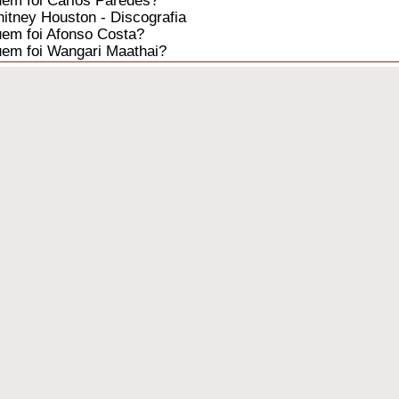
em foi Carlos Paredes?
itney Houston - Discografia
em foi Afonso Costa?
em foi Wangari Maathai?