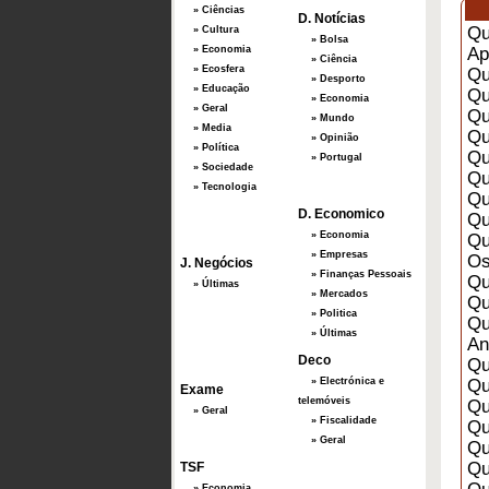
» Ciências
D. Notícias
Qu
» Cultura
» Bolsa
» Economia
Ap
» Ciência
» Ecosfera
Qu
» Desporto
» Educação
Qu
» Economia
» Geral
Qu
» Mundo
» Media
Qu
» Opinião
» Política
Qu
» Portugal
» Sociedade
Qu
» Tecnologia
Qu
D. Economico
Qu
» Economia
Qu
» Empresas
Os
J. Negócios
» Finanças Pessoais
Qu
» Últimas
» Mercados
Qu
» Politica
Qu
» Últimas
An
Deco
Qu
» Electrónica e
Qu
Exame
telemóveis
Qu
» Geral
» Fiscalidade
Qu
» Geral
Qu
Qu
TSF
» Economia