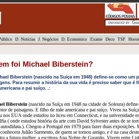
Público
D. Notícias
J. Negócios
D. Economico
Exame
Deco
TSF
Horos
m foi Michael Biberstein?
chael Biberstein (nascido na Suíça em 1948) define-se como um p
gens. Para resumir a história da sua vida é preciso saber que é f
mericana e pai suíço. .:
el Biberstein
(nascido na Suíça em 1948 na cidade de Soleura) defin
tor de paisagens. E filho de mãe americana e pai suíço. Viveu na Suíç
u nos EUA onde estudou no liceu em Connecticut, e na universidade 
lfia ( onde estudou história da arte com David Sylvester antes de se to
 autodidata.). Chegou a Portugal em 1979 para fazer duas exposições.
 conhecera Julião Sarmento, de quem se tornou amigo, e é na casa dest
tra a futura mulher, a escritora Ana Nobre de Gusmão. Vivem entre Lis