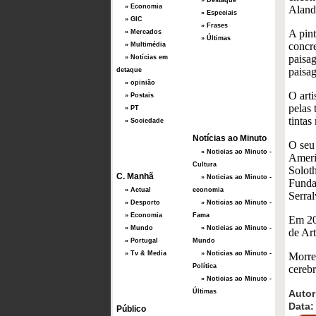
» Destaque
» Economia
Aland
» Especiais
» GIC
» Frases
A pint
» Mercados
» Últimas
concre
» Multimédia
paisa
» Notícias em
paisag
detaque
» opinião
O arti
» Postais
pelas 
» PT
tintas
» Sociedade
Notícias ao Minuto
O seu
» Noticias ao Minuto -
Ameri
Cultura
Soloth
C. Manhã
» Noticias ao Minuto -
Funda
» Actual
economia
Serral
» Desporto
» Noticias ao Minuto -
» Economia
Fama
Em 20
» Mundo
» Noticias ao Minuto -
de Ar
» Portugal
Mundo
» Tv & Media
» Noticias ao Minuto -
Morre
Política
cerebr
» Noticias ao Minuto -
Últimas
Autor
Data:
Público