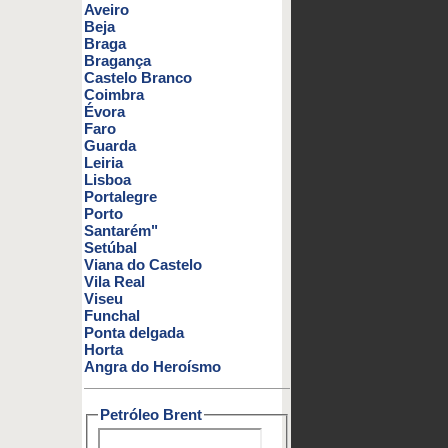
Aveiro
Beja
Braga
Bragança
Castelo Branco
Coimbra
Évora
Faro
Guarda
Leiria
Lisboa
Portalegre
Porto
Santarém"
Setúbal
Viana do Castelo
Vila Real
Viseu
Funchal
Ponta delgada
Horta
Angra do Heroísmo
Petróleo Brent