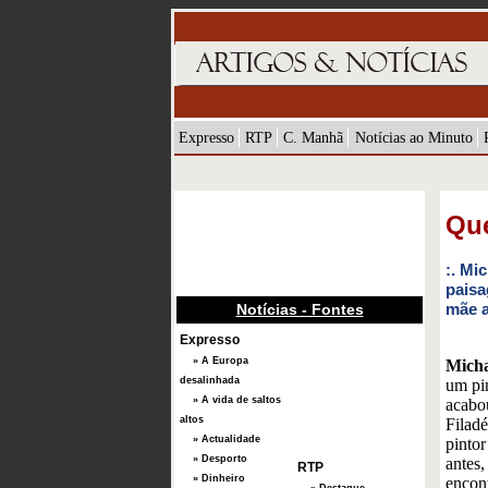
Expresso
RTP
C. Manhã
Notícias ao Minuto
Que
:. Mi
paisa
mãe a
Notícias - Fontes
Expresso
» A Europa
Micha
desalinhada
um pin
» A vida de saltos
acabo
altos
Filadé
» Actualidade
pintor
» Desporto
antes,
RTP
» Dinheiro
encon