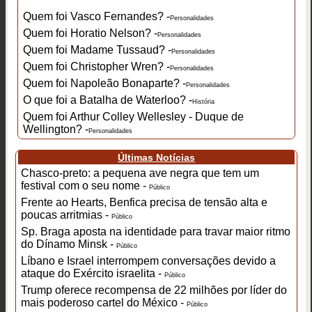
Quem foi Vasco Fernandes? -
Personalidades
Quem foi Horatio Nelson? -
Personalidades
Quem foi Madame Tussaud? -
Personalidades
Quem foi Christopher Wren? -
Personalidades
Quem foi Napoleão Bonaparte? -
Personalidades
O que foi a Batalha de Waterloo? -
História
Quem foi Arthur Colley Wellesley - Duque de
Wellington? -
Personalidades
Últimas Notícias
Chasco-preto: a pequena ave negra que tem um
festival com o seu nome -
Público
Frente ao Hearts, Benfica precisa de tensão alta e
poucas arritmias -
Público
Sp. Braga aposta na identidade para travar maior ritmo
do Dínamo Minsk -
Público
Líbano e Israel interrompem conversações devido a
ataque do Exército israelita -
Público
Trump oferece recompensa de 22 milhões por líder do
mais poderoso cartel do México -
Público