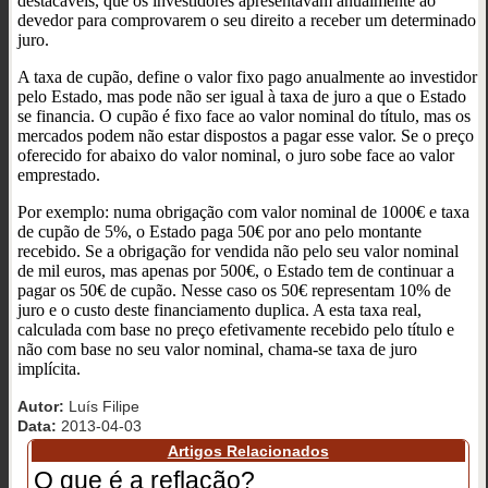
destacáveis, que os investidores apresentavam anualmente ao
devedor para comprovarem o seu direito a receber um determinado
juro.
A taxa de cupão, define o valor fixo pago anualmente ao investidor
pelo Estado, mas pode não ser igual à taxa de juro a que o Estado
se financia. O cupão é fixo face ao valor nominal do título, mas os
mercados podem não estar dispostos a pagar esse valor. Se o preço
oferecido for abaixo do valor nominal, o juro sobe face ao valor
emprestado.
Por exemplo: numa obrigação com valor nominal de 1000€ e taxa
de cupão de 5%, o Estado paga 50€ por ano pelo montante
recebido. Se a obrigação for vendida não pelo seu valor nominal
de mil euros, mas apenas por 500€, o Estado tem de continuar a
pagar os 50€ de cupão. Nesse caso os 50€ representam 10% de
juro e o custo deste financiamento duplica. A esta taxa real,
calculada com base no preço efetivamente recebido pelo título e
não com base no seu valor nominal, chama-se taxa de juro
implícita.
Autor:
Luís Filipe
Data:
2013-04-03
Artigos Relacionados
O que é a reflação?